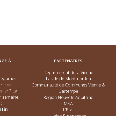
NGE À
PARTENAIRES
Département de la Vienne
s légumes
La ville de Montmorillon
elle ou
Communauté de Communes Vienne &
nier ? La
Gartempe
ar semaine
Région Nouvelle Aquitaine
:
MSA
atin
L’Etat
Union Européenne