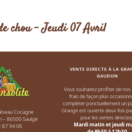
de chou – Jeudi 07 Avril
VENTE DIRECTE À LA GRA
GAUDON
Vous souhaitez profiter de no
frais de façon plus occasionn
compléter ponctuellement un pa
Grange est ouverte deux fois p
 Réseau Cocagne
pour les ventes directes 
n – 86500 Saulgé
Mardi matin et jeudi m
72 87 94 06
de 9h30 à 12h30