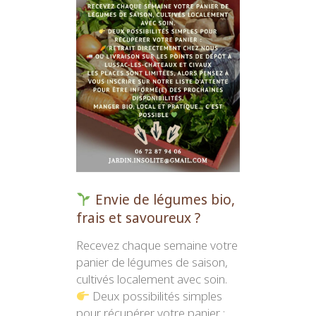
Feuille 
11 Févr
11 février
Envie de légumes bio,
frais et savoureux ?
Recevez chaque semaine votre
panier de légumes de saison,
cultivés localement avec soin.
Deux possibilités simples
pour récupérer votre panier :