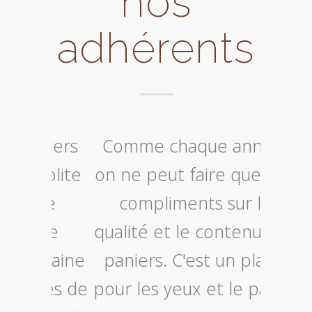
nos
adhérents
niers
Comme chaque année,
Chaq
solite
on ne peut faire que des
récu
 de
compliments sur la
notre 
 je
qualité et le contenu des
so
emaine
paniers. C'est un plaisir
déli
mes de
pour les yeux et le palais.
varié