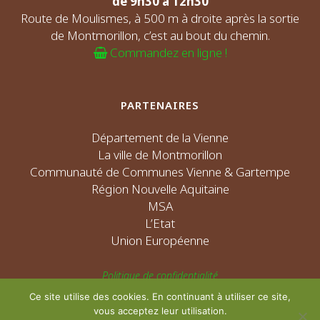
de 9h30 à 12h30
Route de Moulismes, à 500 m à droite après la sortie
de Montmorillon, c’est au bout du chemin.
Commandez en ligne !
PARTENAIRES
Département de la Vienne
La ville de Montmorillon
Communauté de Communes Vienne & Gartempe
Région Nouvelle Aquitaine
MSA
L’Etat
Union Européenne
Politique de confidentialité
Mentions légales
Ce site utilise des cookies. En continuant à utiliser ce site,
vous acceptez leur utilisation.