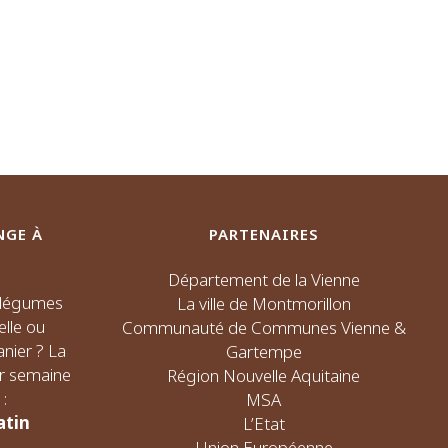
NGE À
PARTENAIRES
Département de la Vienne
s légumes
La ville de Montmorillon
elle ou
Communauté de Communes Vienne &
nier ? La
Gartempe
ar semaine
Région Nouvelle Aquitaine
:
MSA
atin
L’Etat
Union Européenne