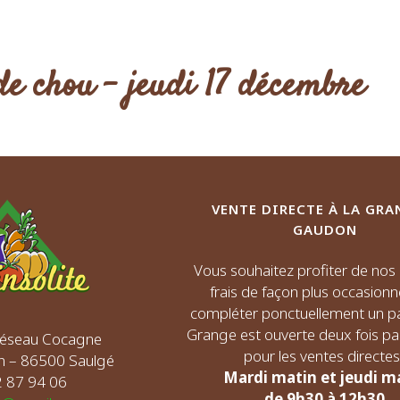
 de chou – jeudi 17 décembre
VENTE DIRECTE À LA GRA
GAUDON
Vous souhaitez profiter de no
frais de façon plus occasionn
compléter ponctuellement un pa
Grange est ouverte deux fois p
 Réseau Cocagne
pour les ventes directes 
n – 86500 Saulgé
Mardi matin et jeudi m
72 87 94 06
de 9h30 à 12h30