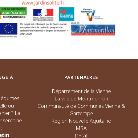
NGE À
PARTENAIRES
Département de la Vienne
s légumes
La ville de Montmorillon
elle ou
Communauté de Communes Vienne &
nier ? La
Gartempe
ar semaine
Région Nouvelle Aquitaine
:
MSA
atin
L’Etat