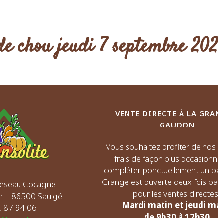
 de chou jeudi 7 septembre 20
VENTE DIRECTE À LA GRA
GAUDON
Vous souhaitez profiter de no
frais de façon plus occasionn
compléter ponctuellement un pa
Grange est ouverte deux fois p
 Réseau Cocagne
pour les ventes directes 
n – 86500 Saulgé
Mardi matin et jeudi m
72 87 94 06
de 9h30 à 12h30