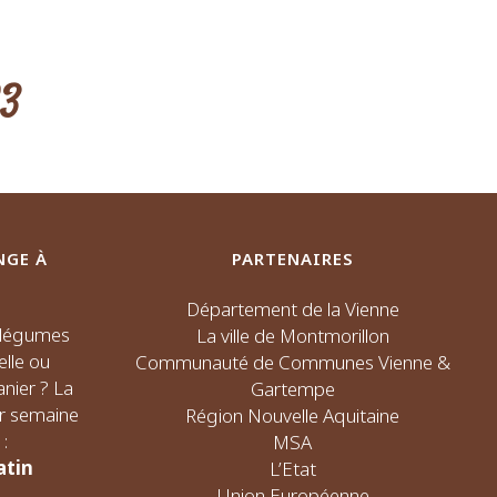
23
NGE À
PARTENAIRES
Département de la Vienne
s légumes
La ville de Montmorillon
elle ou
Communauté de Communes Vienne &
nier ? La
Gartempe
ar semaine
Région Nouvelle Aquitaine
:
MSA
atin
L’Etat
Union Européenne