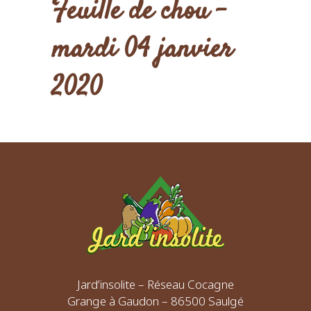
Feuille de chou –
mardi 04 janvier
2020
Jard’insolite – Réseau Cocagne
Grange à Gaudon – 86500 Saulgé