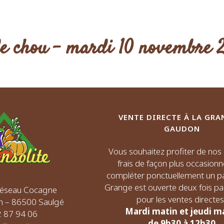
 de chou – mardi 10 novembre 
VENTE DIRECTE À LA GRA
GAUDON
Vous souhaitez profiter de no
frais de façon plus occasionn
compléter ponctuellement un pa
Grange est ouverte deux fois p
 Réseau Cocagne
pour les ventes directes 
n – 86500 Saulgé
Mardi matin et jeudi m
72 87 94 06
de 9h30 à 12h30