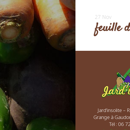
27 Nov
feuille
Jard’insolite –
Grange à Gaudo
Tél : 06 