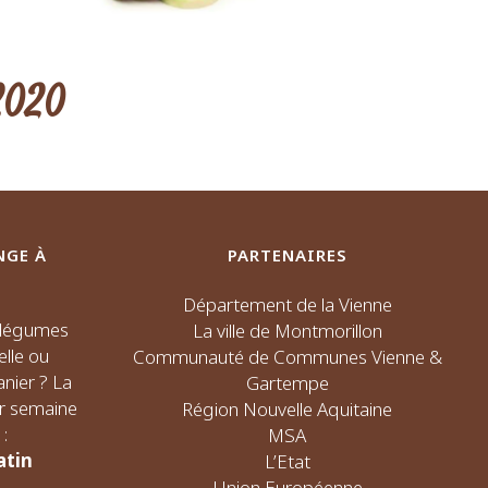
2020
NGE À
PARTENAIRES
Département de la Vienne
s légumes
La ville de Montmorillon
elle ou
Communauté de Communes Vienne &
nier ? La
Gartempe
ar semaine
Région Nouvelle Aquitaine
:
MSA
atin
L’Etat
Union Européenne