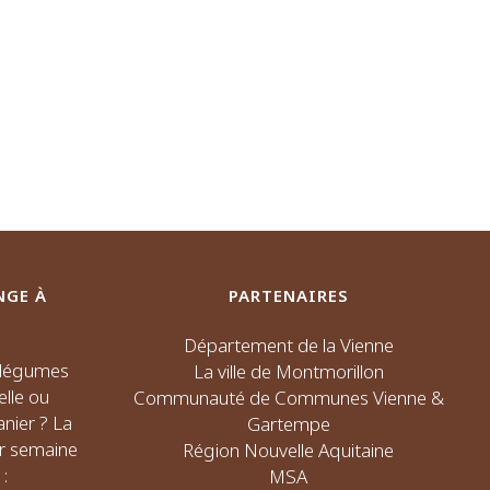
NGE À
PARTENAIRES
Département de la Vienne
s légumes
La ville de Montmorillon
elle ou
Communauté de Communes Vienne &
nier ? La
Gartempe
ar semaine
Région Nouvelle Aquitaine
:
MSA