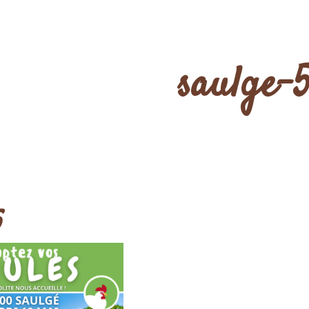
saulge-
5